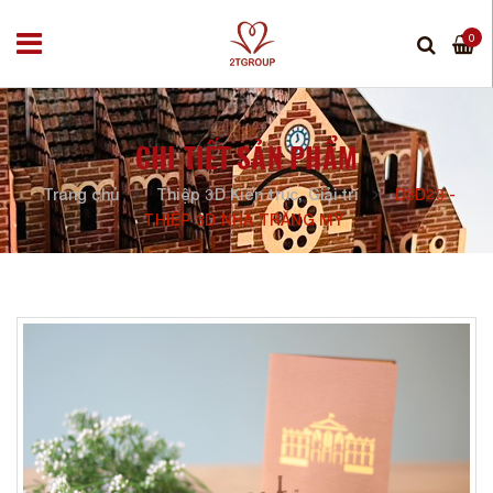
0
CHI TIẾT SẢN PHẨM
Trang chủ
Thiệp 3D Kiến trúc, Giải trí
D3D23 -
THIỆP 3D NHÀ TRẮNG MỸ