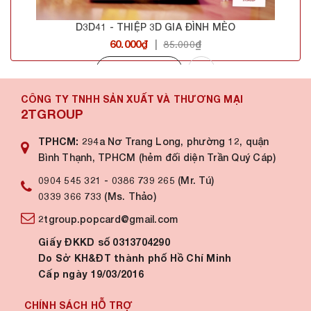
D3D41 - THIỆP 3D GIA ĐÌNH MÈO
60.000₫
|
85.000₫
Mua hàng
CÔNG TY TNHH SẢN XUẤT VÀ THƯƠNG MẠI
2TGROUP
TPHCM:
294a Nơ Trang Long, phường 12, quận
Bình Thạnh, TPHCM (hẻm đối diện Trần Quý Cáp)
0904 545 321
-
0386 739 265 (Mr. Tú)
0339 366 733 (Ms. Thảo)
2tgroup.popcard@gmail.com
Giấy ĐKKD số 0313704290
Do Sở KH&ĐT thành phố Hồ Chí Minh
Cấp ngày 19/03/2016
CHÍNH SÁCH HỖ TRỢ