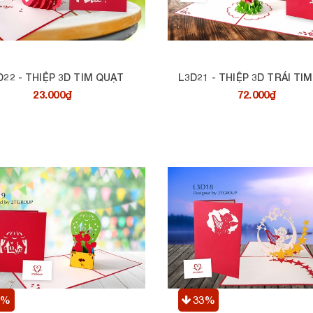
D22 - THIỆP 3D TIM QUẠT
23.000₫
72.000₫
3%
33%