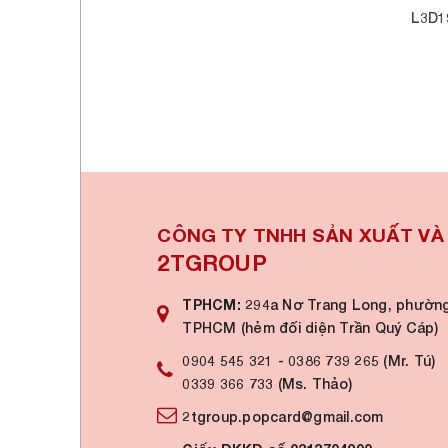
CÔNG TY TNHH SẢN XUẤT V
2TGROUP
TPHCM:
294a Nơ Trang Long, phường
TPHCM (hẻm đối diện Trần Quý Cáp)
0904 545 321
-
0386 739 265 (Mr. Tú)
0339 366 733 (Ms. Thảo)
2tgroup.popcard@gmail.com