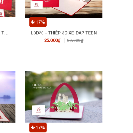
17%
L3D20 - THIỆP 3D XE ĐẠP TEEN
L3D21 - THIỆP 3D TRÁI TIM THIÊN THẦN
25.000₫
|
30.000₫
17%