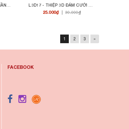
L3D18 - THIỆP 3D THIÊN THẦN ĐÁNH ĐÀN
L3D17 - THIỆP 3D ĐÁM CƯỚI CỔNG VÒM
25.000₫
|
30.000₫
1
2
3
»
FACEBOOK