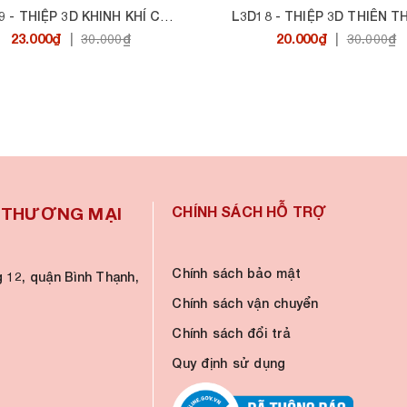
L3D19 - THIỆP 3D KHINH KHÍ CẦU LOVE
23.000₫
20.000₫
|
30.000₫
|
30.000₫
À THƯƠNG MẠI
CHÍNH SÁCH HỖ TRỢ
Chính sách bảo mật
 12, quận Bình Thạnh,
Chính sách vận chuyển
Chính sách đổi trả
Quy định sử dụng