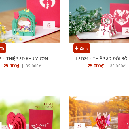
9%
29%
L3D24 - THIỆP 3D ĐÔI BỒ
L3D25 - THIỆP 3D KHU VƯỜN TÌNH NHÂN
25.000₫
25.000₫
|
35.000₫
|
35.000₫