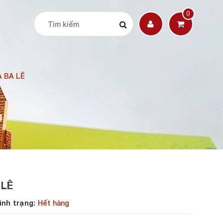
0
A BA LÊ
 LÊ
h trạng:
Hết hàng