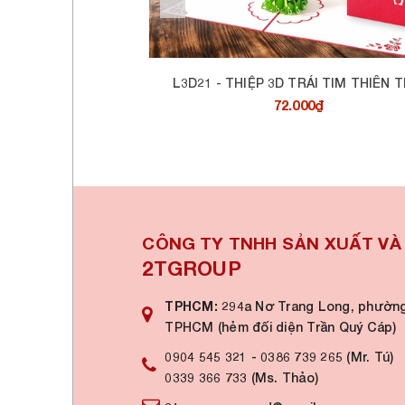
M QUẠT
L3D21 - THIỆP 3D TRÁI TIM THIÊN 
72.000₫
CÔNG TY TNHH SẢN XUẤT V
2TGROUP
TPHCM:
294a Nơ Trang Long, phường
TPHCM (hẻm đối diện Trần Quý Cáp)
0904 545 321
-
0386 739 265 (Mr. Tú)
0339 366 733 (Ms. Thảo)