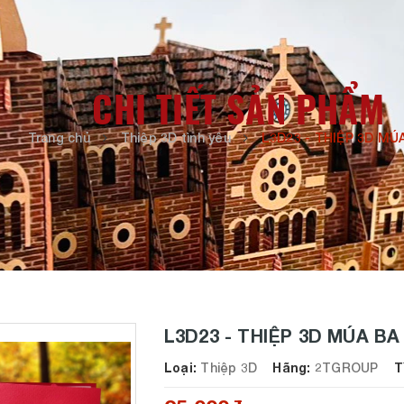
CHI TIẾT SẢN PHẨM
Trang chủ
Thiệp 3D tình yêu
L3D23 - THIỆP 3D MÚ
L3D23 - THIỆP 3D MÚA BA
Loại:
Thiệp 3D
Hãng:
2TGROUP
Tìn