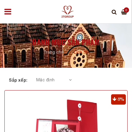
0
DANH MỤC SẢN PHẨM
Trang chủ
Lịch 3D
Sắp xếp:
8%