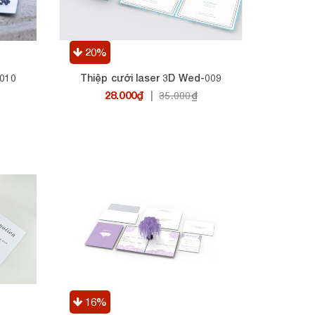
20%
-010
Thiệp cưới laser 3D Wed-009
28.000₫
|
35.000₫
16%