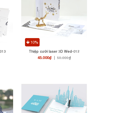
10%
-013
Thiệp cưới laser 3D Wed-012
45.000₫
|
50.000₫