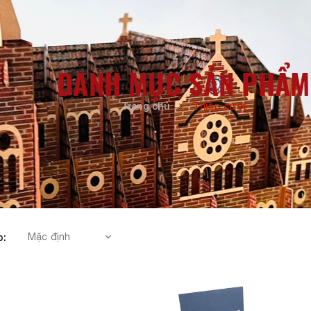
DANH MỤC SẢN PHẨM
Trang chủ
Thiệp cưới
p: