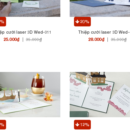
9%
20%
ệp cưới laser 3D Wed-011
Thiệp cưới laser 3D Wed
25.000₫
28.000₫
|
35.000₫
|
35.000₫
2%
12%