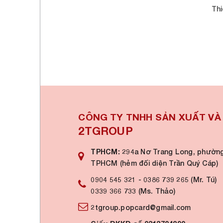
Thi
CÔNG TY TNHH SẢN XUẤT V
2TGROUP
TPHCM:
294a Nơ Trang Long, phường
TPHCM (hẻm đối diện Trần Quý Cáp)
0904 545 321
-
0386 739 265 (Mr. Tú)
0339 366 733 (Ms. Thảo)
2tgroup.popcard@gmail.com