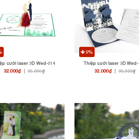
%
9%
ệp cưới laser 3D Wed-014
Thiệp cưới laser 3D Wed
32.000₫
32.000₫
|
35.000₫
|
35.000₫