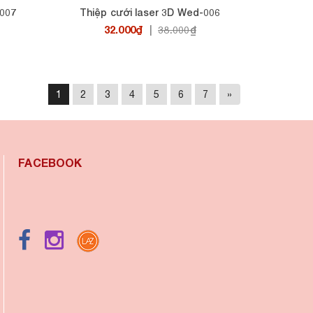
-007
Thiệp cưới laser 3D Wed-006
32.000₫
|
38.000₫
1
2
3
4
5
6
7
»
FACEBOOK