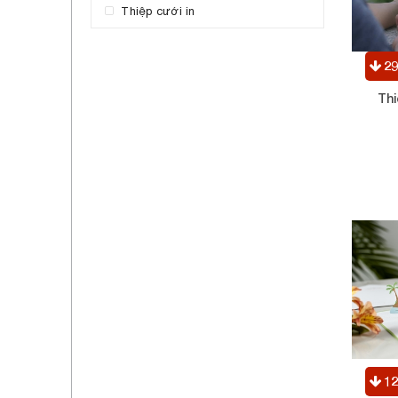
Thiệp cưới in
2
Thi
1