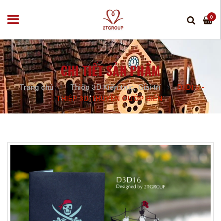
0
CHI TIẾT SẢN PHẨM
Trang chủ
Thiệp 3D Kiến trúc, Giải trí
D3D16 -
THIỆP 3D THUYỀN CƯỚP BIỂN