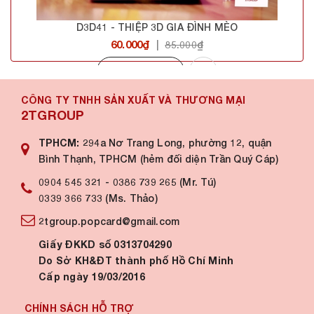
D3D41 - THIỆP 3D GIA ĐÌNH MÈO
60.000₫
|
85.000₫
Mua hàng
CÔNG TY TNHH SẢN XUẤT VÀ THƯƠNG MẠI
2TGROUP
TPHCM:
294a Nơ Trang Long, phường 12, quận
Bình Thạnh, TPHCM (hẻm đối diện Trần Quý Cáp)
0904 545 321
-
0386 739 265 (Mr. Tú)
0339 366 733 (Ms. Thảo)
2tgroup.popcard@gmail.com
Giấy ĐKKD số 0313704290
Do Sở KH&ĐT thành phố Hồ Chí Minh
Cấp ngày 19/03/2016
CHÍNH SÁCH HỖ TRỢ