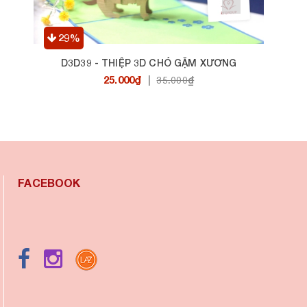
29%
HIỆP 3D CHÓ GẶM XƯƠNG
D3D38 - THIỆP 3D
.000₫
25.000₫
|
35.000₫
|
FACEBOOK