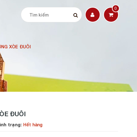
0
CÔNG XÒE ĐUÔI
XÒE ĐUÔI
h trạng:
Hết hàng