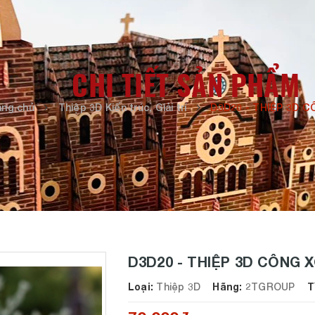
CHI TIẾT SẢN PHẨM
ang chủ
Thiệp 3D Kiến trúc, Giải trí
D3D20 - THIỆP 3D 
D3D20 - THIỆP 3D CÔNG 
Loại:
Thiệp 3D
Hãng:
2TGROUP
Tìn