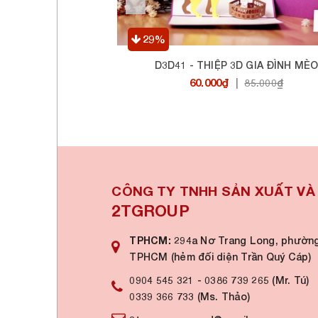
29%
30
D3D41 - THIỆP 3D GIA ĐÌNH MÈO
D
60.000₫
|
85.000₫
CÔNG TY TNHH SẢN XUẤT V
2TGROUP
TPHCM:
294a Nơ Trang Long, phường
TPHCM (hẻm đối diện Trần Quý Cáp)
0904 545 321
-
0386 739 265 (Mr. Tú)
0339 366 733 (Ms. Thảo)