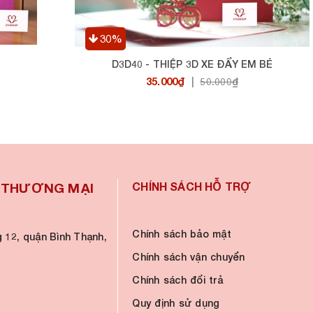
%
29%
3D40 - THIỆP 3D XE ĐẨY EM BÉ
D3D39 - T
35.000₫
25
|
50.000₫
À THƯƠNG MẠI
CHÍNH SÁCH HỖ TRỢ
Chính sách bảo mật
 12, quận Bình Thạnh,
Chính sách vận chuyển
Chính sách đổi trả
Quy định sử dụng