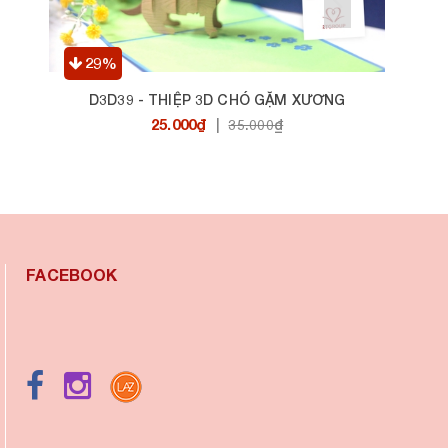
29%
D3D39 - THIỆP 3D CHÓ GẶM XƯƠNG
25.000₫
|
35.000₫
FACEBOOK