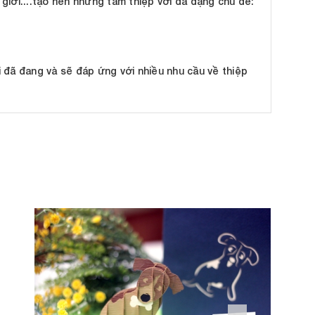
 giới....tạo nên những tấm thiệp với đa dạng chủ đề:
 đã đang và sẽ đáp ứng với nhiều nhu cầu về thiệp