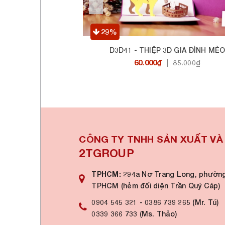
29%
XÚC ĐẤT
D3D41 - THIỆP 3D GIA ĐÌNH MÈ
60.000₫
0₫
|
85.000₫
CÔNG TY TNHH SẢN XUẤT V
2TGROUP
TPHCM:
294a Nơ Trang Long, phường
TPHCM (hẻm đối diện Trần Quý Cáp)
0904 545 321
-
0386 739 265 (Mr. Tú)
0339 366 733 (Ms. Thảo)