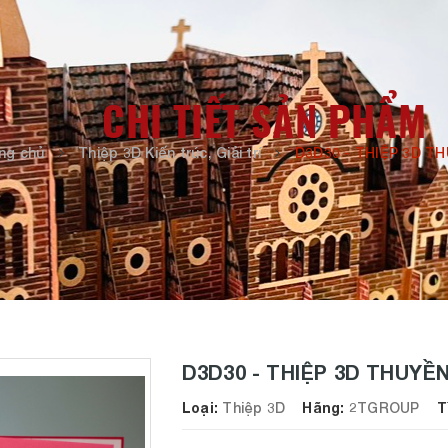
CHI TIẾT SẢN PHẨM
ng chủ
Thiệp 3D Kiến trúc, Giải trí
D3D30 - THIỆP 3D T
D3D30 - THIỆP 3D THUYỀ
Loại:
Thiệp 3D
Hãng:
2TGROUP
Tìn