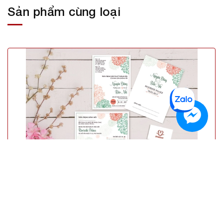
Sản phẩm cùng loại
H14 – ĐI CÙNG NHAU
4.000₫
Mua hàng
CÔNG TY TNHH SẢN XUẤT VÀ THƯƠNG MẠI