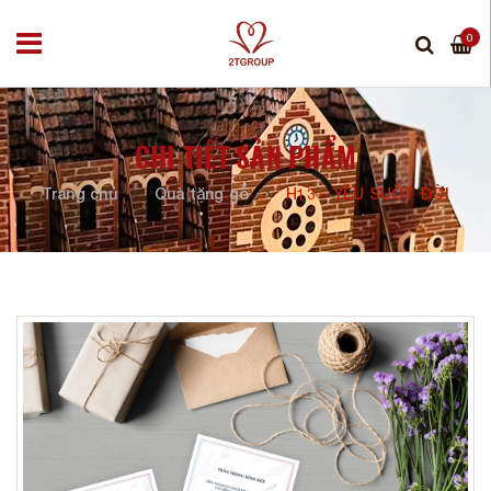
0
CHI TIẾT SẢN PHẨM
Trang chủ
Quà tặng gỗ
H13 – YÊU SUỐT ĐỜI