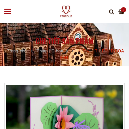
0
CHI TIẾT SẢN PHẨM
Trang chủ
Thiệp 3D hoa lá
H3D08 - THIỆP 3D HOA
SEN