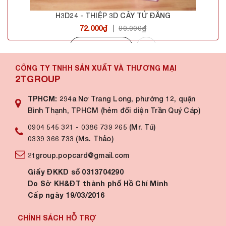
H3D24 - THIỆP 3D CÂY TỬ ĐẰNG
72.000₫
|
90.000₫
Mua hàng
CÔNG TY TNHH SẢN XUẤT VÀ THƯƠNG MẠI
2TGROUP
TPHCM:
294a Nơ Trang Long, phường 12, quận
Bình Thạnh, TPHCM (hẻm đối diện Trần Quý Cáp)
0904 545 321
-
0386 739 265 (Mr. Tú)
0339 366 733 (Ms. Thảo)
2tgroup.popcard@gmail.com
Giấy ĐKKD số 0313704290
Do Sở KH&ĐT thành phố Hồ Chí Minh
Cấp ngày 19/03/2016
CHÍNH SÁCH HỖ TRỢ