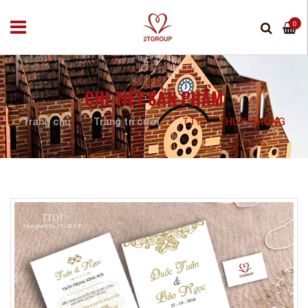
0
CHI TIẾT SẢN PHẨM
Trang chủ
Trang trí cưới
TT01 – THỦY CHUNG