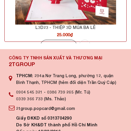
L3D23 - THIỆP 3D MÚA BA LÊ
25.000₫
Mua hàng
CÔNG TY TNHH SẢN XUẤT VÀ THƯƠNG MẠI
2TGROUP
TPHCM:
294a Nơ Trang Long, phường 12, quận
Bình Thạnh, TPHCM (hẻm đối diện Trần Quý Cáp)
0904 545 321
-
0386 739 265 (Mr. Tú)
0339 366 733 (Ms. Thảo)
2tgroup.popcard@gmail.com
Giấy ĐKKD số 0313704290
Do Sở KH&ĐT thành phố Hồ Chí Minh