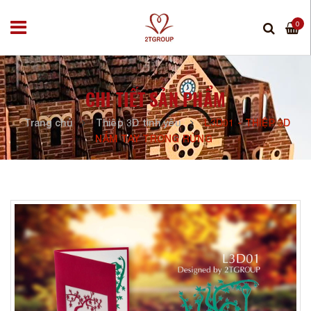
0
CHI TIẾT SẢN PHẨM
Trang chủ
Thiệp 3D tình yêu
L3D01 - THIỆP 3D
NẮM TAY TRONG RỪNG