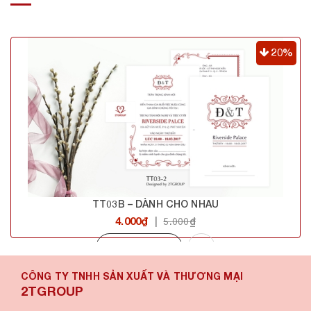
20%
TT03B – DÀNH CHO NHAU
4.000₫
|
5.000₫
Mua hàng
CÔNG TY TNHH SẢN XUẤT VÀ THƯƠNG MẠI
2TGROUP