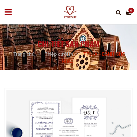
0
CHI TIẾT SẢN PHẨM
Trang chủ
Thiệp cưới in
TT03A – DÀNH CHO
NHAU