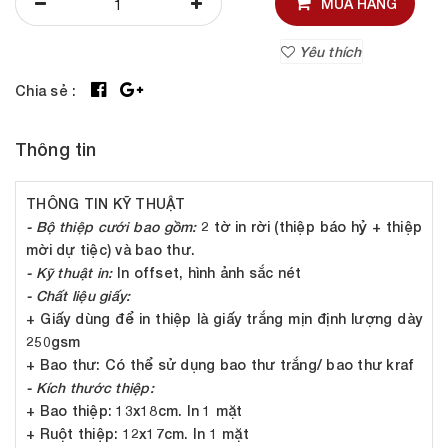
MUA HÀNG
Yêu thích
Chia sẻ :
Thông tin
THÔNG TIN KỸ THUẬT
- Bộ thiệp cưới bao gồm:
2 tờ in rời (thiệp báo hỷ + thiệp
mời dự tiệc) và bao thư.
- Kỹ thuật in:
In offset, hình ảnh sắc nét
- Chất liệu giấy:
+ Giấy dùng để in thiệp là giấy trắng mịn định lượng dày
250gsm
+ Bao thư: Có thể sử dụng bao thư trắng/ bao thư kraf
- Kích thước thiệp:
+ Bao thiệp: 13x18cm. In 1 mặt
+ Ruột thiệp: 12x17cm. In 1 mặt