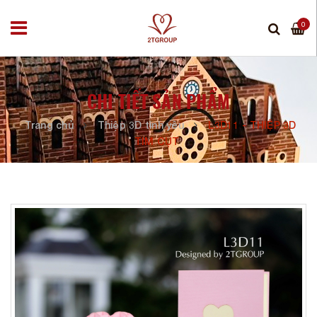
0
CHI TIẾT SẢN PHẨM
Trang chủ
Thiệp 3D tình yêu
L3D11 - THIỆP 3D
TIM CỤT