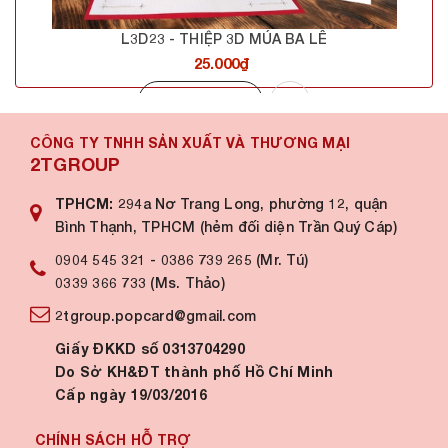
L3D23 - THIỆP 3D MÚA BA LÊ
25.000₫
Mua hàng
CÔNG TY TNHH SẢN XUẤT VÀ THƯƠNG MẠI
2TGROUP
TPHCM:
294a Nơ Trang Long, phường 12, quận
Bình Thạnh, TPHCM (hẻm đối diện Trần Quý Cáp)
0904 545 321
-
0386 739 265 (Mr. Tú)
0339 366 733 (Ms. Thảo)
2tgroup.popcard@gmail.com
Giấy ĐKKD số 0313704290
Do Sở KH&ĐT thành phố Hồ Chí Minh
Cấp ngày 19/03/2016
CHÍNH SÁCH HỖ TRỢ