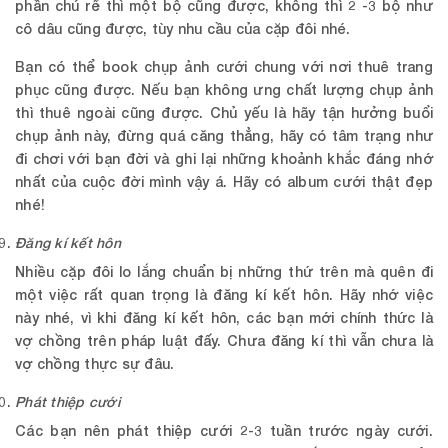
phần chú rể thì một bộ cũng được, không thì 2 -3 bộ như
cô dâu cũng được, tùy nhu cầu của cặp đôi nhé.
Bạn có thể book chụp ảnh cưới chung với nơi thuê trang
phục cũng được. Nếu bạn không ưng chất lượng chụp ảnh
thì thuê ngoài cũng được. Chủ yếu là hãy tận hưởng buổi
chụp ảnh này, đừng quá căng thẳng, hãy có tâm trạng như
đi chơi với bạn đời và ghi lại những khoảnh khắc đáng nhớ
nhất của cuộc đời mình vậy á. Hãy có album cưới thật đẹp
nhé!
Đăng kí kết hôn
Nhiều cặp đôi lo lắng chuẩn bị những thứ trên mà quên đi
một việc rất quan trọng là đăng kí kết hôn. Hãy nhớ việc
này nhé, vì khi đăng kí kết hôn, các bạn mới chính thức là
vợ chồng trên pháp luật đấy. Chưa đăng kí thì vẫn chưa là
vợ chồng thực sự đâu.
Phát thiệp cưới
Các bạn nên phát thiệp cưới 2-3 tuần trước ngày cưới.