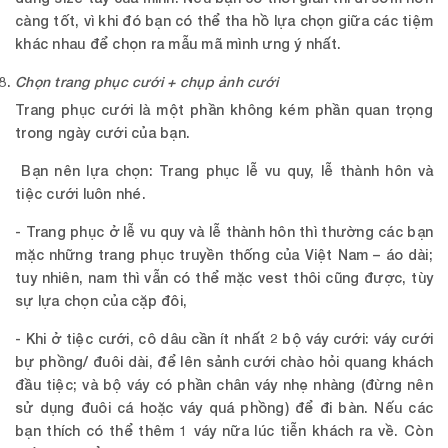
càng tốt, vì khi đó bạn có thể tha hồ lựa chọn giữa các tiệm
khác nhau để chọn ra mẫu mã mình ưng ý nhất.
Chọn trang phục cưới + chụp ảnh cưới
Trang phục cưới là một phần không kém phần quan trọng
trong ngày cưới của bạn.
Bạn nên lựa chọn: Trang phục lễ vu quy, lễ thành hôn và
tiệc cưới luôn nhé.
- Trang phục ở lễ vu quy và lễ thành hôn thì thường các bạn
mặc những trang phục truyền thống của Việt Nam – áo dài;
tuy nhiên, nam thì vẫn có thể mặc vest thôi cũng được, tùy
sự lựa chọn của cặp đôi,
- Khi ở tiệc cưới, cô dâu cần ít nhất 2 bộ váy cưới: váy cưới
bự phồng/ đuôi dài, để lên sảnh cưới chào hỏi quang khách
đầu tiệc; và bộ váy có phần chân váy nhẹ nhàng (đừng nên
sử dụng đuôi cá hoặc váy quá phồng) để đi bàn. Nếu các
bạn thích có thể thêm 1 váy nữa lúc tiễn khách ra về. Còn