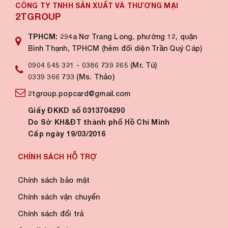
CÔNG TY TNHH SẢN XUẤT VÀ THƯƠNG MẠI
2TGROUP
TPHCM:
294a Nơ Trang Long, phường 12, quận
Bình Thạnh, TPHCM (hẻm đối diện Trần Quý Cáp)
0904 545 321
-
0386 739 265 (Mr. Tú)
0339 366 733 (Ms. Thảo)
2tgroup.popcard@gmail.com
Giấy ĐKKD số 0313704290
Do Sở KH&ĐT thành phố Hồ Chí Minh
Cấp ngày 19/03/2016
CHÍNH SÁCH HỖ TRỢ
Chính sách bảo mật
Chính sách vận chuyển
Chính sách đổi trả