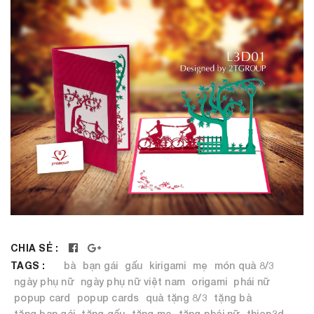
CHIA SẺ :
TAGS :
bà
bạn gái
gấu
kirigami
mẹ
món quà 8/3
ngày phụ nữ
ngày phụ nữ việt nam
origami
phái nữ
popup card
popup cards
quà tặng 8/3
tặng bà
tặng bạn gái
tặng gấu
tặng mẹ
tặng phái nữ
thiep3d