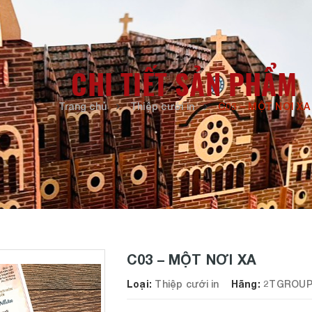
CHI TIẾT SẢN PHẨM
Trang chủ
Thiệp cưới in
C03 – MỘT NƠI XA
C03 – MỘT NƠI XA
Loại:
Thiệp cưới in
Hãng:
2TGROU