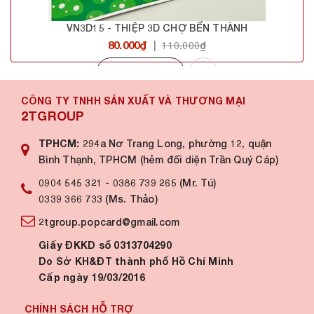
VN3D15 - THIỆP 3D CHỢ BẾN THÀNH
80.000₫
|
110.000₫
Mua hàng
CÔNG TY TNHH SẢN XUẤT VÀ THƯƠNG MẠI
2TGROUP
TPHCM:
294a Nơ Trang Long, phường 12, quận
Bình Thạnh, TPHCM (hẻm đối diện Trần Quý Cáp)
0904 545 321
-
0386 739 265 (Mr. Tú)
0339 366 733 (Ms. Thảo)
2tgroup.popcard@gmail.com
Giấy ĐKKD số 0313704290
Do Sở KH&ĐT thành phố Hồ Chí Minh
Cấp ngày 19/03/2016
CHÍNH SÁCH HỖ TRỢ