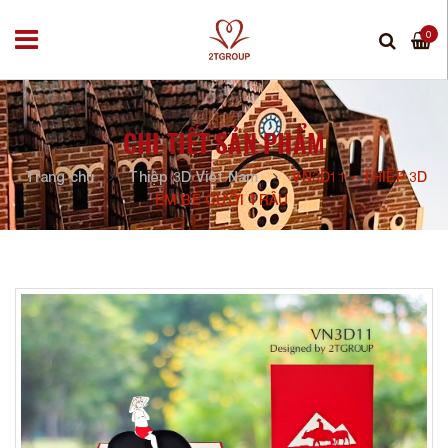
0
CHI TIẾT SẢN PHẨM
Trang chủ
Thiệp 3D Việt Nam
VN3D11 - THIỆP 3D
EM BÉ CƯỠI TRÂU