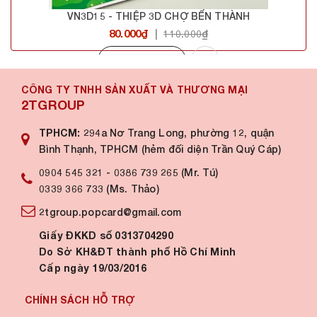
VN3D15 - THIỆP 3D CHỢ BẾN THÀNH
80.000₫
|
110.000₫
Mua hàng
CÔNG TY TNHH SẢN XUẤT VÀ THƯƠNG MẠI
2TGROUP
TPHCM:
294a Nơ Trang Long, phường 12, quận
Bình Thạnh, TPHCM (hẻm đối diện Trần Quý Cáp)
0904 545 321
-
0386 739 265 (Mr. Tú)
0339 366 733 (Ms. Thảo)
2tgroup.popcard@gmail.com
Giấy ĐKKD số 0313704290
Do Sở KH&ĐT thành phố Hồ Chí Minh
Cấp ngày 19/03/2016
CHÍNH SÁCH HỖ TRỢ