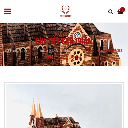
0
CHI TIẾT SẢN PHẨM
Trang chủ
Thiệp 3D Việt Nam
VN3D14 - THIỆP 3D
NHÀ THỜ ĐỨC BÀ