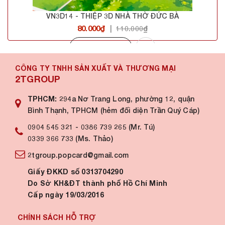
VN3D14 - THIỆP 3D NHÀ THỜ ĐỨC BÀ
80.000₫
|
110.000₫
Mua hàng
CÔNG TY TNHH SẢN XUẤT VÀ THƯƠNG MẠI
2TGROUP
TPHCM:
294a Nơ Trang Long, phường 12, quận
Bình Thạnh, TPHCM (hẻm đối diện Trần Quý Cáp)
0904 545 321
-
0386 739 265 (Mr. Tú)
0339 366 733 (Ms. Thảo)
2tgroup.popcard@gmail.com
Giấy ĐKKD số 0313704290
Do Sở KH&ĐT thành phố Hồ Chí Minh
Cấp ngày 19/03/2016
CHÍNH SÁCH HỖ TRỢ