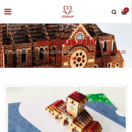
0
CHI TIẾT SẢN PHẨM
Trang chủ
Thiệp 3D Việt Nam
VN3D15 - THIỆP 3D
CHỢ BẾN THÀNH