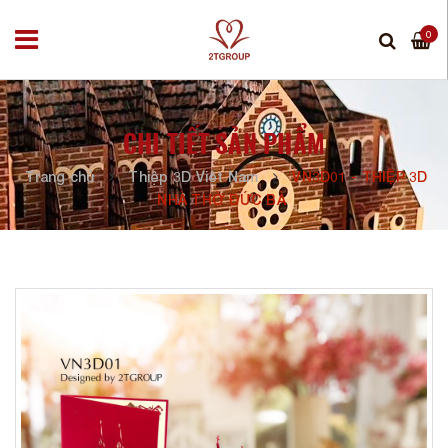
0
CHI TIẾT SẢN PHẨM
Trang chủ
Thiệp 3D Việt Nam
VN3D01 - THIỆP 3D
NHÀ THỜ ĐỨC BÀ