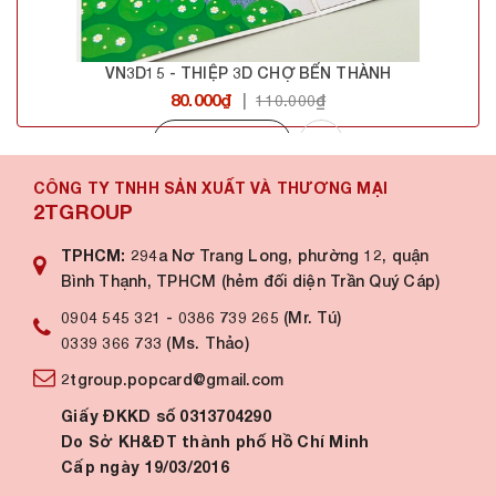
VN3D15 - THIỆP 3D CHỢ BẾN THÀNH
80.000₫
|
110.000₫
Mua hàng
CÔNG TY TNHH SẢN XUẤT VÀ THƯƠNG MẠI
2TGROUP
TPHCM:
294a Nơ Trang Long, phường 12, quận
Bình Thạnh, TPHCM (hẻm đối diện Trần Quý Cáp)
0904 545 321
-
0386 739 265 (Mr. Tú)
0339 366 733 (Ms. Thảo)
2tgroup.popcard@gmail.com
Giấy ĐKKD số 0313704290
Do Sở KH&ĐT thành phố Hồ Chí Minh
Cấp ngày 19/03/2016