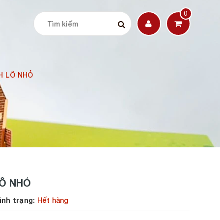
0
CH LÔ NHỎ
LÔ NHỎ
h trạng:
Hết hàng