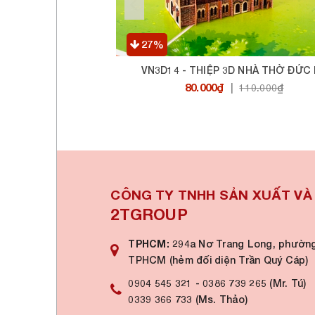
27%
BẾN THÀNH
VN3D14 - THIỆP 3D NHÀ THỜ ĐỨC
80.000₫
0₫
|
110.000₫
CÔNG TY TNHH SẢN XUẤT V
2TGROUP
TPHCM:
294a Nơ Trang Long, phường
TPHCM (hẻm đối diện Trần Quý Cáp)
0904 545 321
-
0386 739 265 (Mr. Tú)
0339 366 733 (Ms. Thảo)