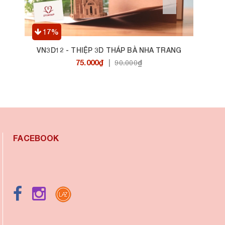
17%
VN3D12 - THIỆP 3D THÁP BÀ NHA TRANG
75.000₫
|
90.000₫
FACEBOOK