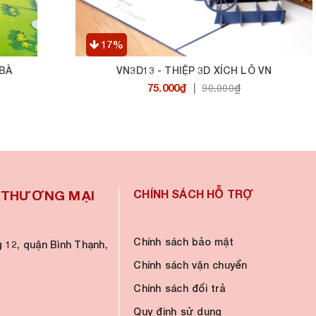
17%
 BÀ
VN3D13 - THIỆP 3D XÍCH LÔ VN
75.000₫
|
90.000₫
À THƯƠNG MẠI
CHÍNH SÁCH HỖ TRỢ
Chính sách bảo mật
 12, quận Bình Thạnh,
Chính sách vận chuyển
Chính sách đổi trả
Quy định sử dụng