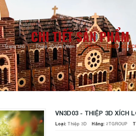
CHI TIẾT SẢN PHẨM
Trang chủ
Thiệp 3D Việt Nam
VN3D03 - THIỆP 3D XÍ
VN3D03 - THIỆP 3D XÍCH 
Loại:
Thiệp 3D
Hãng:
2TGROUP
Tìn