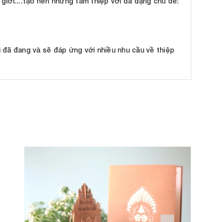
 giới....tạo nên những tấm thiệp với đa dạng chủ đề:
 đã đang và sẽ đáp ứng với nhiều nhu cầu về thiệp